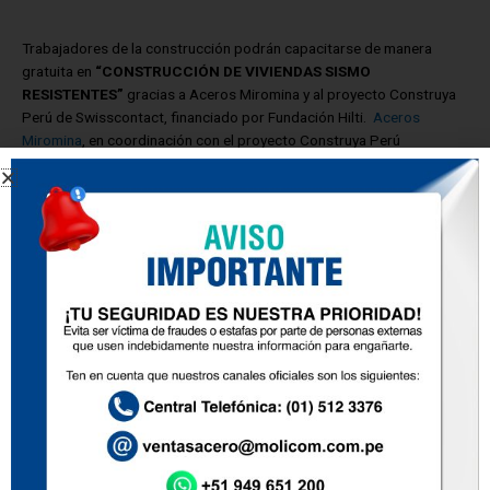
Trabajadores de la construcción podrán capacitarse de manera
gratuita en
“CONSTRUCCIÓN DE VIVIENDAS SISMO
RESISTENTES”
gracias a Aceros Miromina y al proyecto Construya
Perú de Swisscontact, financiado por Fundación Hilti.
Aceros
Miromina
, en coordinación con el proyecto Construya Perú
de
Swisscontact
financiado por la
Fundación HILTI
, viene realizando
un ciclo de capacitaciones técnicas, dirigidas a maestros de obra y
trabajadores de la construcción.
Se tiene previsto la capacitación de 100 trabajadores
en:
“Construcción de viviendas sismo resistentes”
con el objetivo de
disminuir los riesgos de la construcción informal, fomentar las
buenas prácticas constructivas en albañilería confinada y crear
conciencia sobre la necesidad de usar materiales de construcción de
buena calidad. El ingreso es
gratuito
, previa inscripción y se
otorgará constancia de participación. En
Villa El Salvador
se
realizará el 14 y 15 replicas relojes de marzo en la Comisaría de la
Mujer, inscripciones: 947 414 467