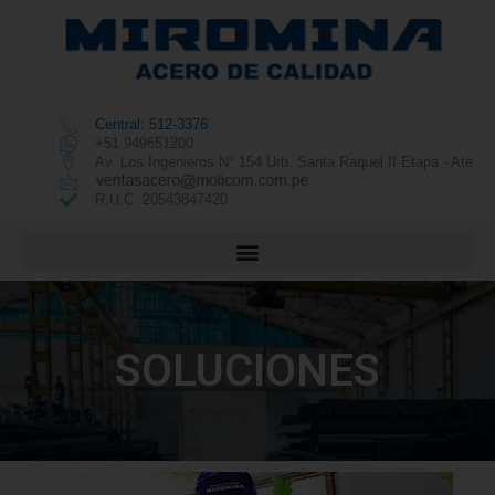
Central: 512-3376
+51 949651200
Av. Los Ingenieros N° 154 Urb. Santa Raquel II Etapa - Ate
R.U.C. 20543847420
SOLUCIONES