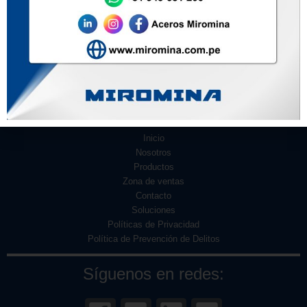
En
Carabayllo
se dará el 21 y 23 de marzo en el Palacio Municipal,
inscripciones: 948 134 363. El Horario para las 02 fechas es: 6:30pm
a 9:30pm.
Inicio
Nosotros
Productos
Zona de ventas
Contacto
Soluciones
Políticas de Privacidad
Política de Prevención de Delitos
Síguenos en redes: