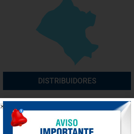
DISTRIBUIDORES
Chiclayo
BARRA CORRUGADA​
J & F FADI S.A.C.