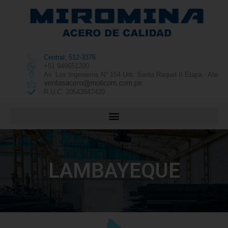
Central: 512-3376
+51 949651200
Av. Los Ingenieros N° 154 Urb. Santa Raquel II Etapa - Ate
R.U.C. 20543847420
LAMBAYEQUE