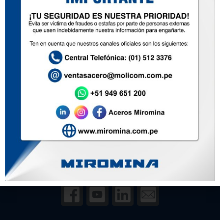
942 621 454
Inicio
Nosotros
Productos
Zona de ventas
Contacto
Soluciones
Políticas de Privacidad
Política de Prevención de Delitos
Síguenos en redes: