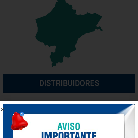
DISTRIBUIDORES
Loreto
METALMECANICA
COMERCIAL DENISAM S.R.L.