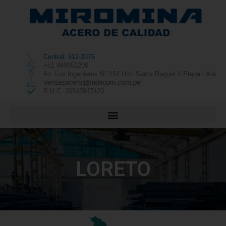
Central: 512-3376
+51 949651200
Av. Los Ingenieros N° 154 Urb. Santa Raquel II Etapa - Ate
R.U.C. 20543847420
LORETO