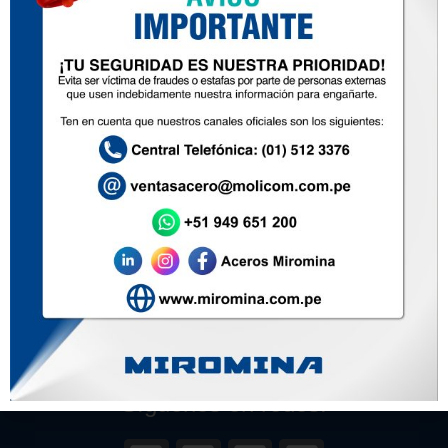
987 543 275
FACTORIA & ACEROS SAC
935 352 431
Inicio
Nosotros
Productos
Zona de ventas
Contacto
Soluciones
Políticas de Privacidad
Política de Prevención de Delitos
Síguenos en redes: