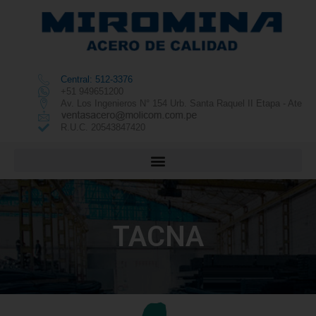
Central: 512-3376
+51 949651200
Av. Los Ingenieros N° 154 Urb. Santa Raquel II Etapa - Ate
R.U.C. 20543847420
TACNA