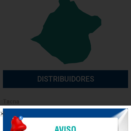
DISTRIBUIDORES
Tacna
METALMECANICA
JR ACEROS SAC