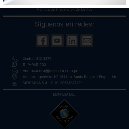
Políticas de Privacidad
Política de Prevención de Delitos
Síguenos en redes:
Central: 512-3376
51 949651200
Av. Los Ingenieros N° 154 Urb. Santa Raquel II Etapa - Ate
MIROMINA S.A. - RUC: 20543847420