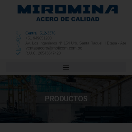
Central: 512-3376
+51 949651200
Av. Los Ingenieros N° 154 Urb. Santa Raquel II Etapa - Ate
R.U.C. 20543847420
PRODUCTOS