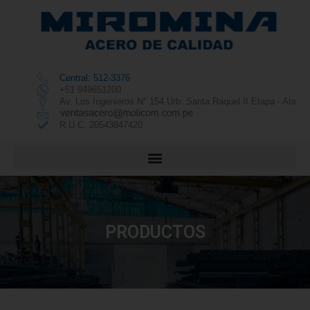
Central: 512-3376
+51 949651200
Av. Los Ingenieros N° 154 Urb. Santa Raquel II Etapa - Ate
R.U.C. 20543847420
PRODUCTOS