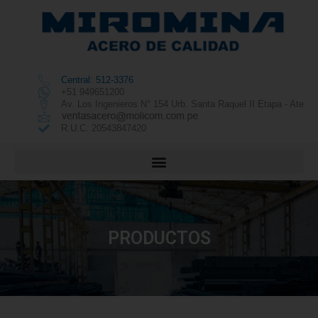
Central: 512-3376
+51 949651200
Av. Los Ingenieros N° 154 Urb. Santa Raquel II Etapa - Ate
R.U.C. 20543847420
PRODUCTOS