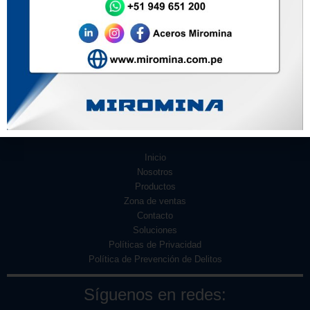
SAE 1045
Inicio
Nosotros
Productos
Zona de ventas
Contacto
Soluciones
Políticas de Privacidad
Política de Prevención de Delitos
Síguenos en redes: