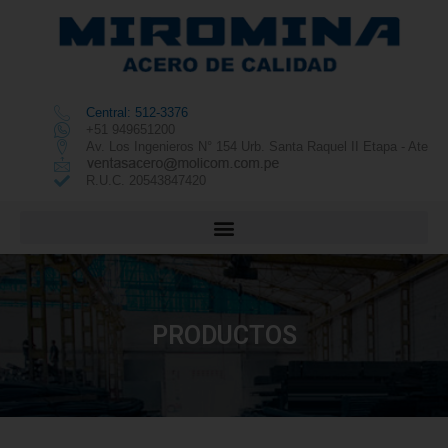
Central: 512-3376
+51 949651200
Av. Los Ingenieros N° 154 Urb. Santa Raquel II Etapa - Ate
R.U.C. 20543847420
PRODUCTOS