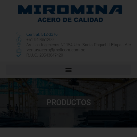
Central: 512-3376
+51 949651200
Av. Los Ingenieros N° 154 Urb. Santa Raquel II Etapa - Ate
R.U.C. 20543847420
PRODUCTOS