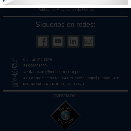
Políticas de Privacidad
Política de Prevención de Delitos
Síguenos en redes:
Central: 512-3376
51 949651200
Av. Los Ingenieros N° 154 Urb. Santa Raquel II Etapa - Ate
MIROMINA S.A. - RUC: 20543847420