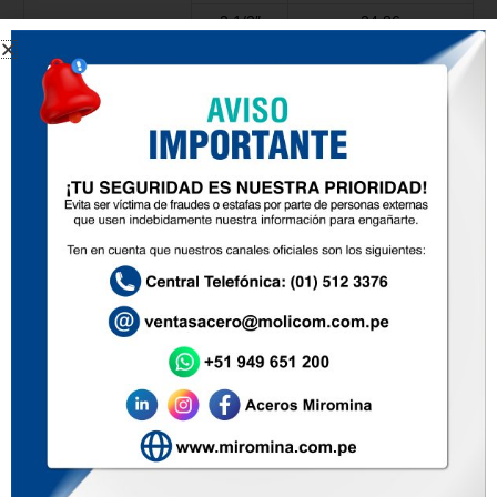
2 1/2″
24.86
En Pulgadas
3″
35.80
3 1/2″
48.73
4″
63.64
5″
99.44
6″
143.19
8″
254.59
OVALIDAD: No debe exceder el 75% la desviación
admisible.
TOLERANCIAS DIMENSIONALES
Diámetro Nominal (d) mm.
Tolerancia (mm)
10 ≤ d ≤ 15
± 0.40
16 ≤ d ≤ 25
± 0.50