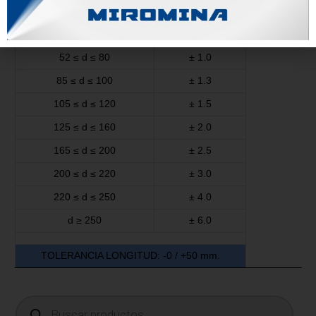
26 ≤ d ≤ 35
± 0.60
36 ≤ d ≤ 50
± 0.80
52 ≤ d ≤ 80
± 1.0
85 ≤ d ≤ 100
± 1.3
105 ≤ d ≤ 120
± 1.5
125 ≤ d ≤ 160
± 2.0
165 ≤ d ≤ 200
± 2.5
200 ≤ d ≤ 220
± 3.0
220 ≤ d ≤ 250
± 4.0
d ≥ 250
± 6.0
TOLERANCIA LONGITUD: -0 / +50 mm.