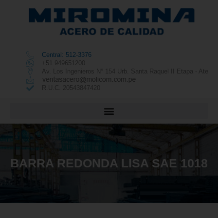
Central: 512-3376
+51 949651200
Av. Los Ingenieros N° 154 Urb. Santa Raquel II Etapa - Ate
R.U.C. 20543847420
BARRA REDONDA LISA SAE 1018