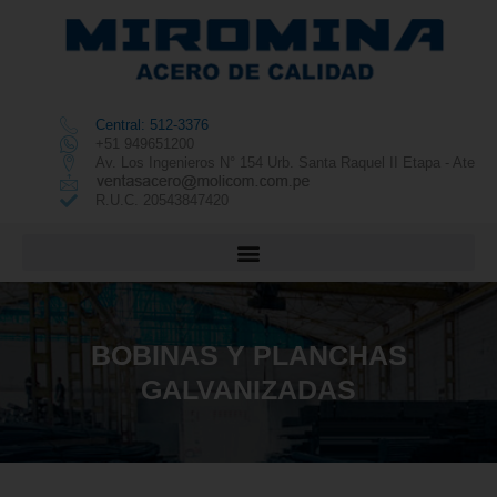
Central: 512-3376
+51 949651200
Av. Los Ingenieros N° 154 Urb. Santa Raquel II Etapa - Ate
R.U.C. 20543847420
BOBINAS Y PLANCHAS
GALVANIZADAS