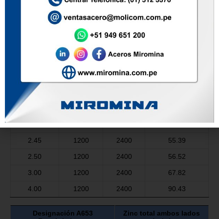
1.15
1200
2400
26.00
1.20
1200
2400
27.13
1.45
1200
2400
32.78
1.50
1200
2400
33.91
1.90
1200
2400
42.96
1.95
1200
2400
44.09
2.00
1200
2400
45.22
2.40
1200
2400
54.26
2.45
1200
2400
55.39
2.50
1200
2400
56.52
3.00
1200
2400
67.82
4.00
1200
2400
90.43
Designación A653
Zinc total ambos lados