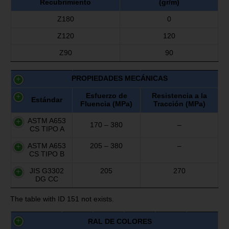
Recubrimiento
(gr/m)
Z180
0
Z120
120
Z90
90
PROPIEDADES MECÁNICAS
Esfuerzo de
Resistencia a la
Estándar
Fluencia (MPa)
Tracción (MPa)
ASTM A653
170 – 380
–
CS TIPO A
ASTM A653
205 – 380
–
CS TIPO B
JIS G3302
205
270
DG CC
The table with ID 151 not exists.
RAL DE COLORES