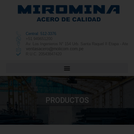
Central: 512-3376
+51 949651200
Av. Los Ingenieros N° 154 Urb. Santa Raquel II Etapa - Ate
R.U.C. 20543847420
PRODUCTOS