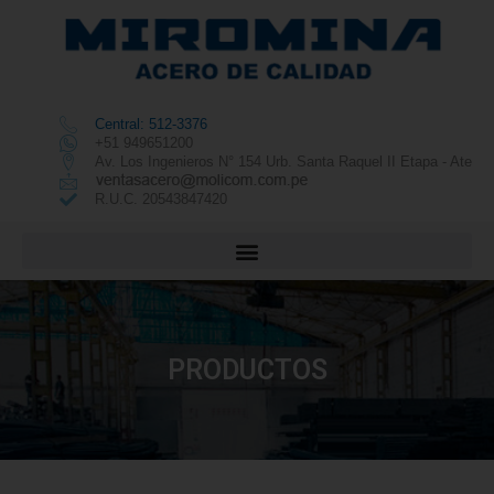
Central: 512-3376
+51 949651200
Av. Los Ingenieros N° 154 Urb. Santa Raquel II Etapa - Ate
R.U.C. 20543847420
PRODUCTOS