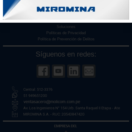
Nosotros
Productos
Zona de ventas
Contacto
Soluciones
Políticas de Privacidad
Política de Prevención de Delitos
Síguenos en redes:
Central: 512-3376
51 949651200
Av. Los Ingenieros N° 154 Urb. Santa Raquel II Etapa - Ate
MIROMINA S.A. - RUC: 20543847420