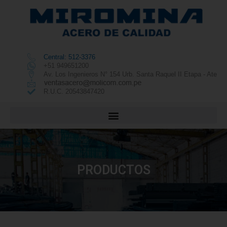
Central: 512-3376
+51 949651200
Av. Los Ingenieros N° 154 Urb. Santa Raquel II Etapa - Ate
R.U.C. 20543847420
PRODUCTOS