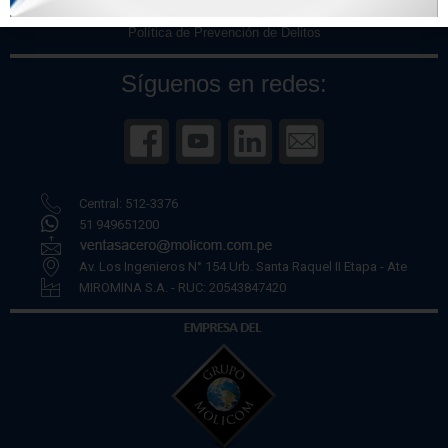
Políticas de Privacidad
Política de Prevención de Delitos
Síguenos en redes:
Central: 512-3376
51 949651200
Av. Los Ingenieros N° 154 Urb. Santa Raquel II Etapa - Ate
MIROMINA S.A. - RUC: 20543847420