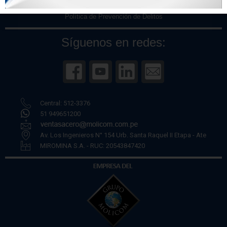
Políticas de Privacidad
Política de Prevención de Delitos
Síguenos en redes:
Central: 512-3376
51 949651200
Av. Los Ingenieros N° 154 Urb. Santa Raquel II Etapa - Ate
MIROMINA S.A. - RUC: 20543847420