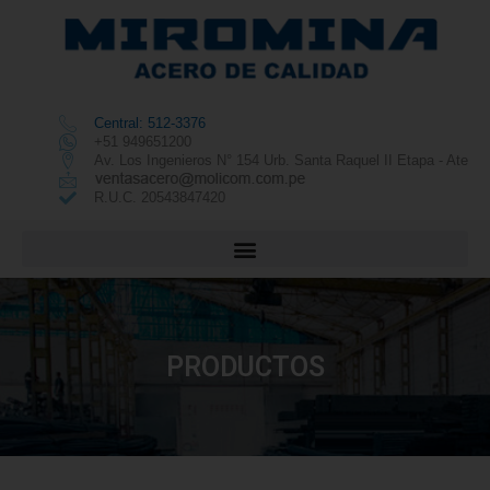
Central: 512-3376
+51 949651200
Av. Los Ingenieros N° 154 Urb. Santa Raquel II Etapa - Ate
R.U.C. 20543847420
PRODUCTOS