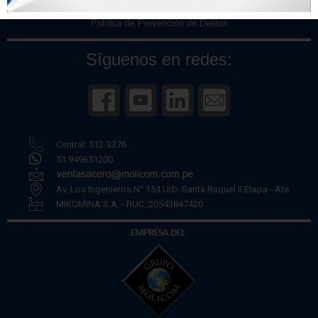
Políticas de Privacidad
Política de Prevención de Delitos
Síguenos en redes:
Central: 512-3376
51 949651200
Av. Los Ingenieros N° 154 Urb. Santa Raquel II Etapa - Ate
MIROMINA S.A. - RUC: 20543847420