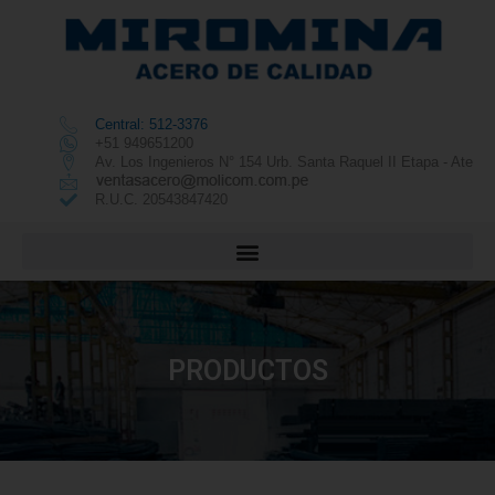
Central: 512-3376
+51 949651200
Av. Los Ingenieros N° 154 Urb. Santa Raquel II Etapa - Ate
R.U.C. 20543847420
PRODUCTOS