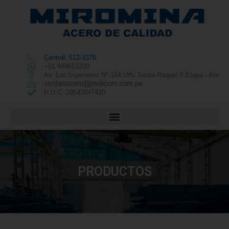
Central: 512-3376
+51 949651200
Av. Los Ingenieros N° 154 Urb. Santa Raquel II Etapa - Ate
R.U.C. 20543847420
PRODUCTOS