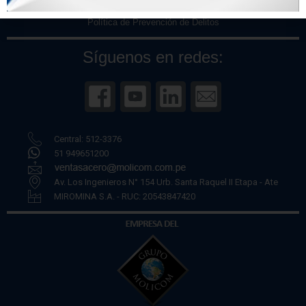
Políticas de Privacidad
Política de Prevención de Delitos
Síguenos en redes:
Central: 512-3376
51 949651200
Av. Los Ingenieros N° 154 Urb. Santa Raquel II Etapa - Ate
MIROMINA S.A. - RUC: 20543847420