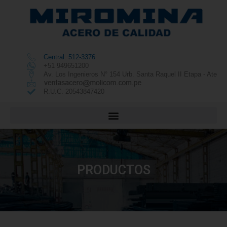
Central: 512-3376
+51 949651200
Av. Los Ingenieros N° 154 Urb. Santa Raquel II Etapa - Ate
R.U.C. 20543847420
PRODUCTOS