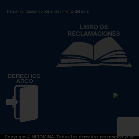
Peruanos trabajando por el crecimiento del país.
Copyright © MIROMINA. Todos los derechos reservados 2020