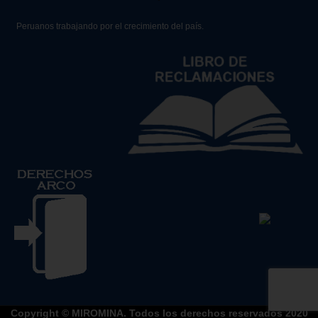
Peruanos trabajando por el crecimiento del país.
Copyright © MIROMINA. Todos los derechos reservados 2020