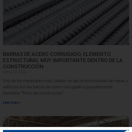
BARRAS DE ACERO CORRUGADO, ELEMENTO
ESTRUCTURAL MUY IMPORTANTE DENTRO DE LA
CONSTRUCCIÓN
enero 12, 2021
Uno de los materiales más usados en las construcciones de casas y
edificios son las barras de acero corrugado o popularmente
llamados “fierro de construcción”.
Leer mas »