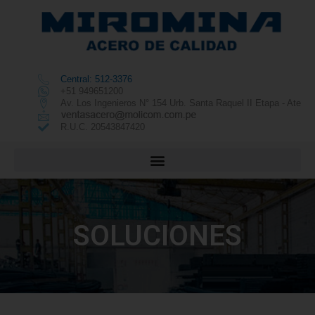
Central: 512-3376
+51 949651200
Av. Los Ingenieros N° 154 Urb. Santa Raquel II Etapa - Ate
R.U.C. 20543847420
SOLUCIONES