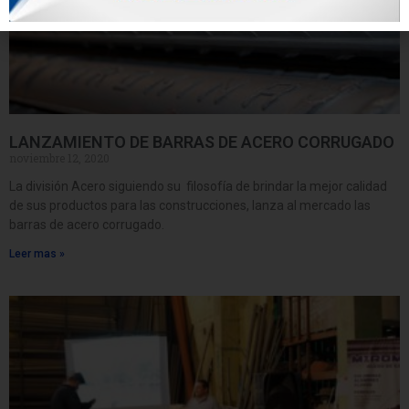
LANZAMIENTO DE BARRAS DE ACERO CORRUGADO
noviembre 12, 2020
La división Acero siguiendo su filosofía de brindar la mejor calidad
de sus productos para las construcciones, lanza al mercado las
barras de acero corrugado.
Leer mas »