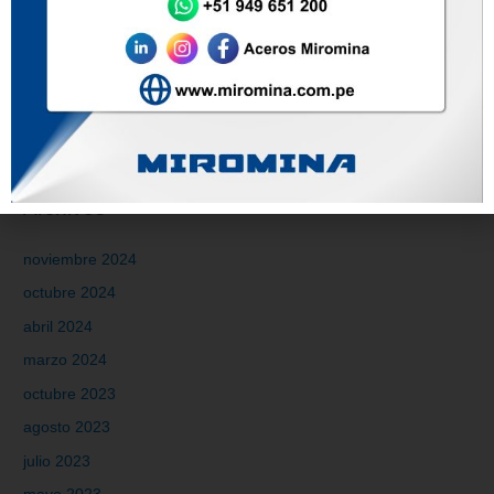
Aceros Miromina en EXCON 2023 Innovación en productos de
acero para la construcción, minería y metalmecánica
Comentarios recientes
Archivos
noviembre 2024
octubre 2024
abril 2024
marzo 2024
octubre 2023
agosto 2023
julio 2023