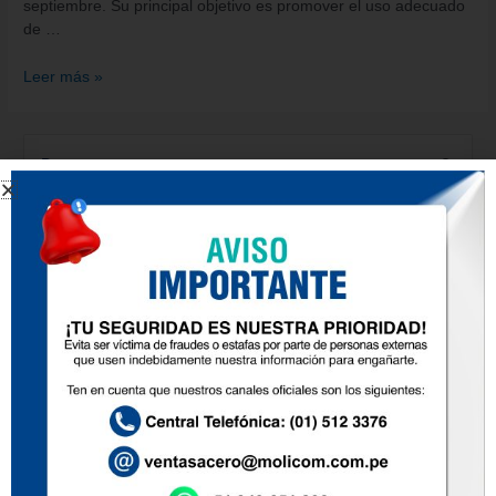
septiembre. Su principal objetivo es promover el uso adecuado
de …
Leer más »
Entradas recientes
Aceros Miromina S.A. Fortalece su Presencia en EXCON 2024
con Productos de Construcción y Metalmecánica
Expo Yo Constructor 2024 Huancayo, el epicentro de la
innovación en construcción
Prevención de Corrosión en Estructuras de Acero
Construyendo con confianza: Supervisión de Techos en
Edificaciones