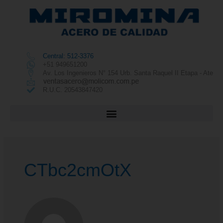
Central: 512-3376
+51 949651200
Av. Los Ingenieros N° 154 Urb. Santa Raquel II Etapa - Ate
R.U.C. 20543847420
CTbc2cmOtX