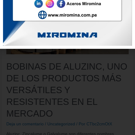
BOBINAS DE ALUZINC, UNO
DE LOS PRODUCTOS MÁS
VERSÁTILES Y
RESISTENTES EN EL
MERCADO
Deja un comentario
/
Uncategorized
/ Por
CTbc2cmOtX
Aluzinc, Zincalume o Galvalume son diferentes nombres